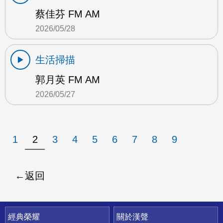
蔡佳芬 FM AM
2026/05/28
生活掃描
郭月英 FM AM
2026/05/27
1
2
3
4
5
6
7
8
9
返回
快速連結
經典榮耀
關於漢聲