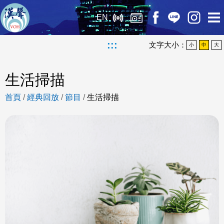
EN
:::
文字大小：
小
中
大
生活掃描
首頁
/
經典回放
/
節目
/
生活掃描