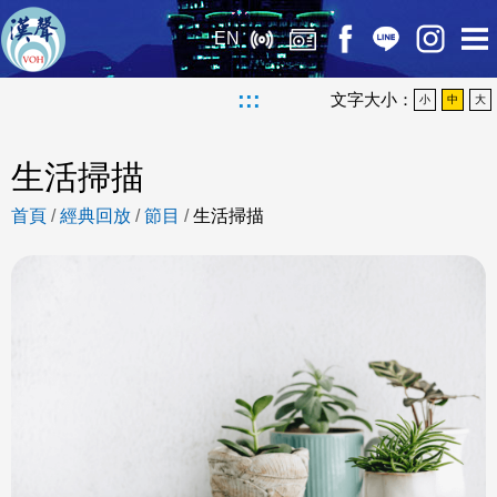
EN
:::
文字大小：
小
中
大
生活掃描
首頁
/
經典回放
/
節目
/
生活掃描