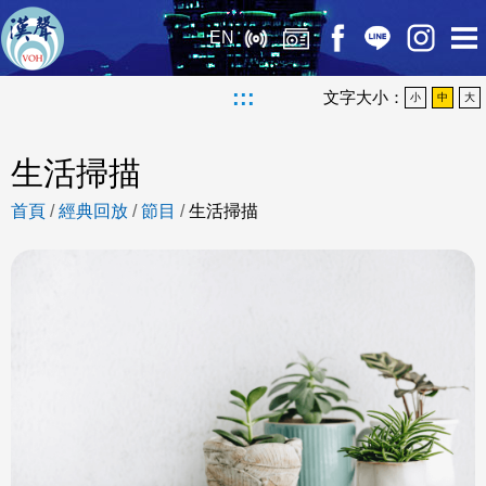
EN
:::
文字大小：
小
中
大
生活掃描
首頁
/
經典回放
/
節目
/
生活掃描