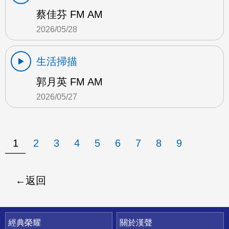
蔡佳芬 FM AM
2026/05/28
生活掃描
郭月英 FM AM
2026/05/27
1
2
3
4
5
6
7
8
9
返回
快速連結
經典榮耀
關於漢聲