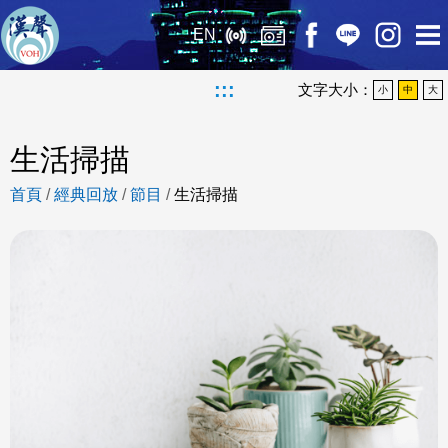
EN
:::
文字大小：
小
中
大
生活掃描
首頁
/
經典回放
/
節目
/
生活掃描