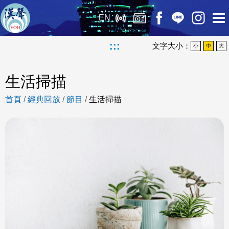
EN
:::
文字大小：
小
中
大
生活掃描
首頁
/
經典回放
/
節目
/
生活掃描