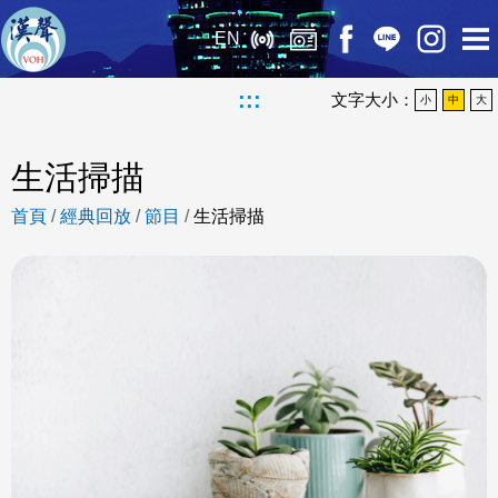
EN
:::
文字大小：
小
中
大
生活掃描
首頁
/
經典回放
/
節目
/
生活掃描