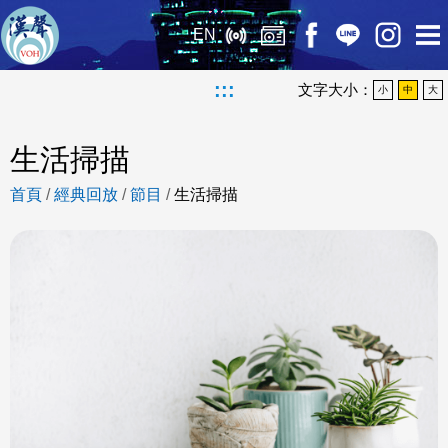
EN
:::
文字大小：
小
中
大
生活掃描
首頁
/
經典回放
/
節目
/
生活掃描