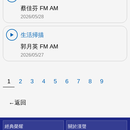
蔡佳芬 FM AM
2026/05/28
生活掃描
郭月英 FM AM
2026/05/27
1
2
3
4
5
6
7
8
9
返回
快速連結
經典榮耀
關於漢聲