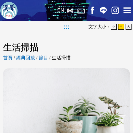
EN
:::
文字大小：
小
中
大
生活掃描
首頁
/
經典回放
/
節目
/
生活掃描