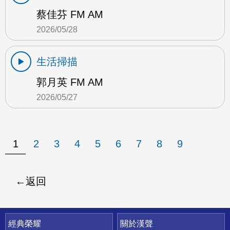
蔡佳芬 FM AM
2026/05/28
生活掃描
郭月英 FM AM
2026/05/27
1
2
3
4
5
6
7
8
9
返回
快速連結
經典榮耀
關於漢聲