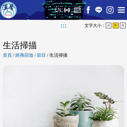
EN
:::
文字大小：
小
中
大
生活掃描
首頁
/
經典回放
/
節目
/
生活掃描