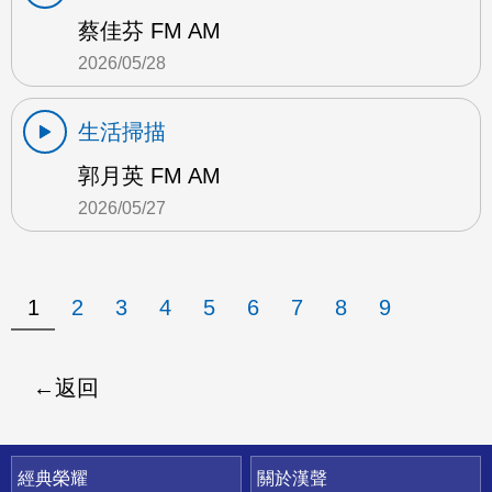
蔡佳芬 FM AM
2026/05/28
生活掃描
郭月英 FM AM
2026/05/27
1
2
3
4
5
6
7
8
9
返回
快速連結
經典榮耀
關於漢聲