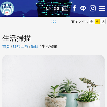
EN
:::
文字大小：
小
中
大
生活掃描
首頁
/
經典回放
/
節目
/
生活掃描