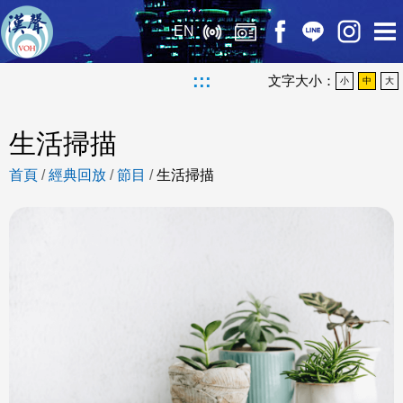
EN
:::
文字大小：
小
中
大
生活掃描
首頁
/
經典回放
/
節目
/
生活掃描