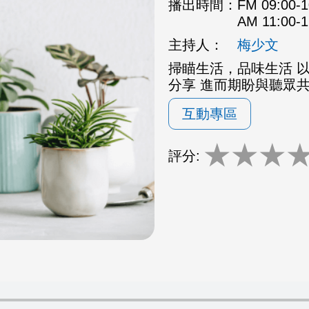
播出時間：
FM 09:00
AM 11:00
主持人：
梅少文
掃瞄生活，品味生活 
分享 進而期盼與聽眾
互動專區
★
★
★
評分: