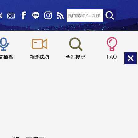
文字大小：
小
中
大
益插播
新聞採訪
全站搜尋
FAQ