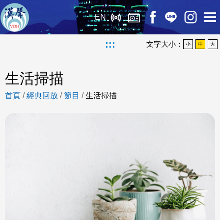
EN
:::
文字大小：
小
中
大
生活掃描
首頁
/
經典回放
/
節目
/
生活掃描