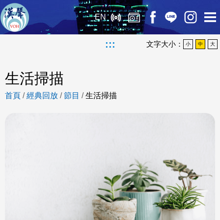
EN
:::
文字大小：
小
中
大
生活掃描
首頁
/
經典回放
/
節目
/
生活掃描