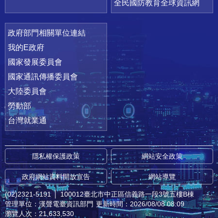
全民國防教育全球資訊網
政府部門相關單位連結
我的E政府
國家發展委員會
國家通訊傳播委員會
大陸委員會
勞動部
台灣就業通
隱私權保護政策
網站安全政策
政府網站資料開放宣告
網站導覽
(02)2321-5191
│
100012臺北市中正區信義路一段3號五樓B棟
管理單位：漢聲電臺資訊部門
更新時間：2026/08/08 08:09
瀏覽人次：21,633,530