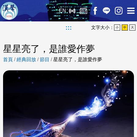
EN
:::
文字大小：
小
中
大
星星亮了，是誰愛作夢
首頁
/
經典回放
/
節目
/
星星亮了，是誰愛作夢