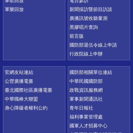
軍歌回放
電台參訪
軍樂回放
新聞採訪暨節目訪談
廣播訊號收聽量測
黑膠唱片查詢
留言版
國防部退伍令線上申請
行政院線上申辦
官網友站連結
國防部相關單位連結
公營廣播電臺
中華民國國防部
臺北國際社區廣播電臺
政戰資訊服務網
中華職棒大聯盟
軍事新聞通訊社
身心障礙者權利公約
青年日報社
福利事業管理處
國軍人才招募中心