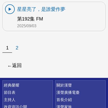
星星亮了，是誰愛作夢
第192集 FM
2025/09/03
1
2
返回
快速連結
經典榮耀
關於漢聲
節目表
漢聲廣播電臺
主持人
首長介紹
政府資訊公開
漢聲家族