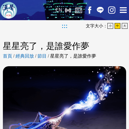
EN
:::
文字大小：
小
中
大
星星亮了，是誰愛作夢
首頁
/
經典回放
/
節目
/
星星亮了，是誰愛作夢