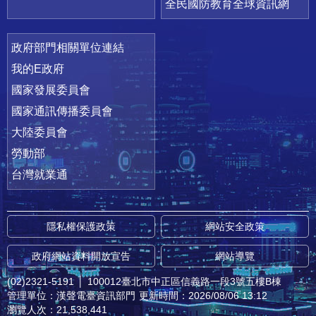
全民國防教育全球資訊網
政府部門相關單位連結
我的E政府
國家發展委員會
國家通訊傳播委員會
大陸委員會
勞動部
台灣就業通
隱私權保護政策
網站安全政策
政府網站資料開放宣告
網站導覽
(02)2321-5191
│
100012臺北市中正區信義路一段3號五樓B棟
管理單位：漢聲電臺資訊部門
更新時間：2026/08/06 13:12
瀏覽人次：21,538,441