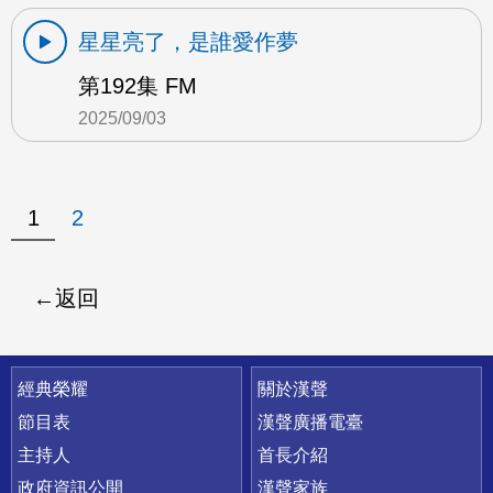
星星亮了，是誰愛作夢
第192集 FM
2025/09/03
1
2
返回
快速連結
經典榮耀
關於漢聲
節目表
漢聲廣播電臺
主持人
首長介紹
政府資訊公開
漢聲家族