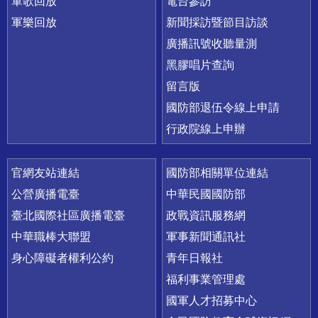
軍歌回放
電台參訪
軍樂回放
新聞採訪暨節目訪談
廣播訊號收聽量測
黑膠唱片查詢
留言版
國防部退伍令線上申請
行政院線上申辦
官網友站連結
國防部相關單位連結
公營廣播電臺
中華民國國防部
臺北國際社區廣播電臺
政戰資訊服務網
中華職棒大聯盟
軍事新聞通訊社
身心障礙者權利公約
青年日報社
福利事業管理處
國軍人才招募中心