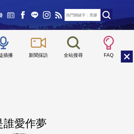
文字大小：
小
中
大
益插播
新聞採訪
全站搜尋
FAQ
是誰愛作夢