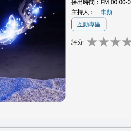
播出時間：
FM 00:00-
主持人：
朱顏
互動專區
★
★
★
評分: