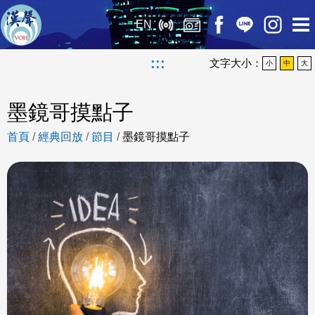
EN
:::
文字大小：
小
中
大
墨鏡哥摸點子
首頁
/
經典回放
/
節目
/
墨鏡哥摸點子