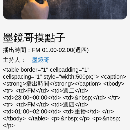
墨鏡哥摸點子
播出時間：
FM 01:00-02:00(週四)
主持人：
墨鏡哥
<table border="1" cellpadding="1"
cellspacing="1" style="width:500px;"> <caption>
<strong>播出時間</strong></caption> <tbody>
<tr> <td>FM</td> <td>週二</td>
<td>23:00~00:00</td> <td>&nbsp;</td> </tr>
<tr> <td>FM</td> <td>週四</td>
<td>01:00~02:00</td> <td>重播</td> </tr>
</tbody> </table> <p>&nbsp;</p> <p>&nbsp;
</p>