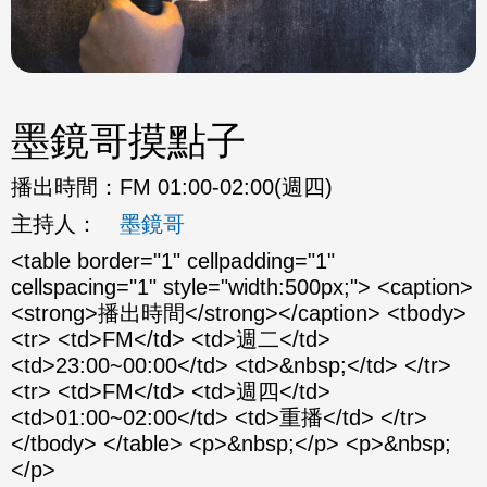
墨鏡哥摸點子
播出時間：
FM 01:00-02:00(週四)
主持人：
墨鏡哥
<table border="1" cellpadding="1"
cellspacing="1" style="width:500px;"> <caption>
<strong>播出時間</strong></caption> <tbody>
<tr> <td>FM</td> <td>週二</td>
<td>23:00~00:00</td> <td>&nbsp;</td> </tr>
<tr> <td>FM</td> <td>週四</td>
<td>01:00~02:00</td> <td>重播</td> </tr>
</tbody> </table> <p>&nbsp;</p> <p>&nbsp;
</p>