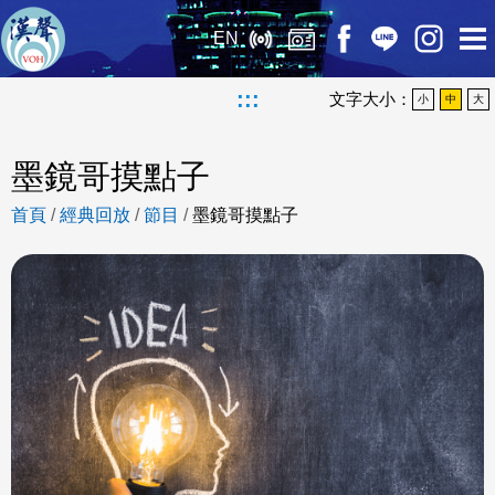
EN
:::
文字大小：
小
中
大
墨鏡哥摸點子
首頁
/
經典回放
/
節目
/
墨鏡哥摸點子