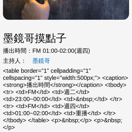
墨鏡哥摸點子
播出時間：
FM 01:00-02:00(週四)
主持人：
墨鏡哥
<table border="1" cellpadding="1"
cellspacing="1" style="width:500px;"> <caption>
<strong>播出時間</strong></caption> <tbody>
<tr> <td>FM</td> <td>週二</td>
<td>23:00~00:00</td> <td>&nbsp;</td> </tr>
<tr> <td>FM</td> <td>週四</td>
<td>01:00~02:00</td> <td>重播</td> </tr>
</tbody> </table> <p>&nbsp;</p> <p>&nbsp;
</p>