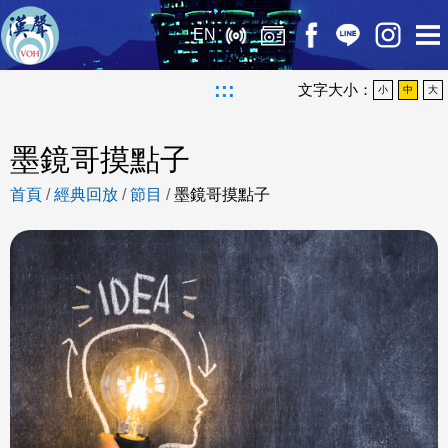
EN
:::
文字大小：
小
中
大
墨鏡哥摸點子
首頁
/
經典回放
/
節目
/
墨鏡哥摸點子