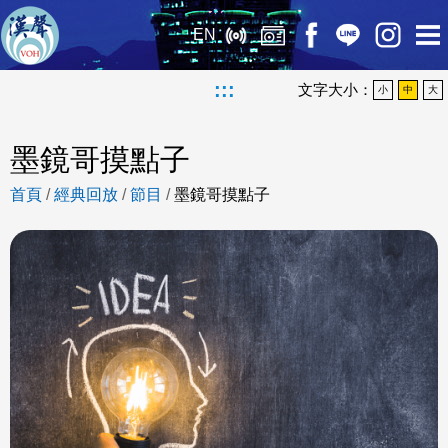
EN
:::
文字大小：
小
中
大
墨鏡哥摸點子
首頁
/
經典回放
/
節目
/
墨鏡哥摸點子