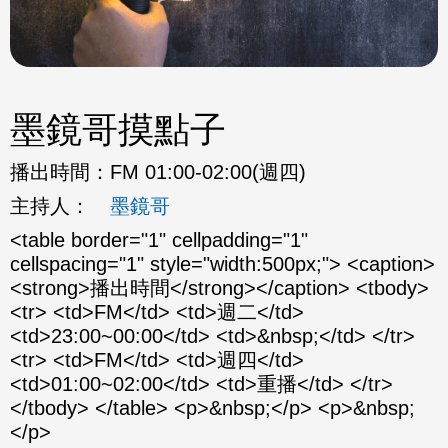
墨鏡哥摸點子
播出時間：
FM 01:00-02:00(週四)
主持人：
墨鏡哥
<table border="1" cellpadding="1"
cellspacing="1" style="width:500px;"> <caption>
<strong>播出時間</strong></caption> <tbody>
<tr> <td>FM</td> <td>週二</td>
<td>23:00~00:00</td> <td>&nbsp;</td> </tr>
<tr> <td>FM</td> <td>週四</td>
<td>01:00~02:00</td> <td>重播</td> </tr>
</tbody> </table> <p>&nbsp;</p> <p>&nbsp;
</p>