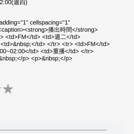
02:00(週四)
padding="1" cellspacing="1"
"> <caption><strong>播出時間</strong>
tr> <td>FM</td> <td>週二</td>
<td>&nbsp;</td> </tr> <tr> <td>FM</td>
00~02:00</td> <td>重播</td> </tr>
>&nbsp;</p> <p>&nbsp;</p>
★
★