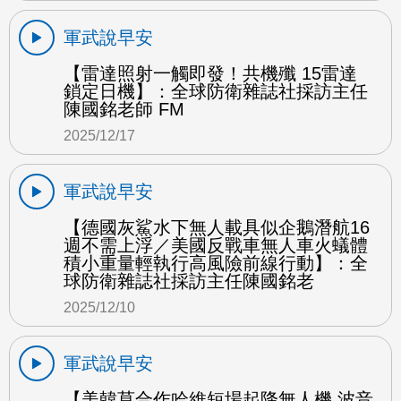
軍武說早安
【雷達照射一觸即發！共機殲 15雷達
鎖定日機】：全球防衛雜誌社採訪主任
陳國銘老師 FM
2025/12/17
軍武說早安
【德國灰鯊水下無人載具似企鵝潛航16
週不需上浮／美國反戰車無人車火蟻體
積小重量輕執行高風險前線行動】：全
球防衛雜誌社採訪主任陳國銘老
2025/12/10
軍武說早安
【美韓莫合作哈維短場起降無人機 波音