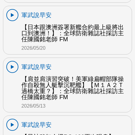
軍武說早安
【日本跟澳洲簽署新艦合約最上級將出
口到澳洲！】：全球防衛雜誌社採訪主
任陳國銘老師 FM
2026/05/20
軍武說早安
【肩並肩演習突破！美軍綠扁帽部隊操
作自殺無人艇擊沉靶艦】【Ｍ１Ａ２Ｔ
過橋太重？】：全球防衛雜誌社採訪主
任陳國銘老師 FM
2026/05/13
軍武說早安