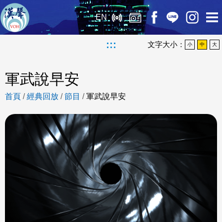
EN
:::
文字大小：
小
中
大
軍武說早安
首頁
/
經典回放
/
節目
/
軍武說早安