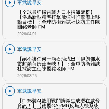
軍武說早安
【全球最強掃雷戰力日本掃海隊群】
【洛馬新型精準打擊飛彈可打擊海上移
動目標】：全球防衛雜誌社採訪主任陳
國銘老師 FM
2026/04/01
軍武說早安
【絕不讓任何一滴石油流出！伊朗佈水
雷封鎖荷姆茲海峽！】：全球防衛雜誌
社採訪主任陳國銘老師 FM
2026/03/25
軍武說早安
【F 35裝AI啟用戰鬥辨識生成潛在威脅
資訊！】【德國GARMR反無人機系統