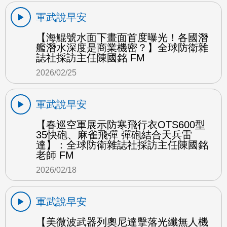
軍武說早安
【海鯤號水面下畫面首度曝光！各國潛
艦潛水深度是商業機密？】全球防衛雜
誌社採訪主任陳國銘 FM
2026/02/25
軍武說早安
【春巡空軍展示防寒飛行衣OTS600型
35快砲、麻雀飛彈 彈砲結合天兵雷
達】：全球防衛雜誌社採訪主任陳國銘
老師 FM
2026/02/18
軍武說早安
【美微波武器列奧尼達擊落光纖無人機