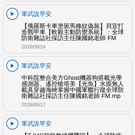
軍武說早安
【俄羅斯卡車塗斑馬條紋偽裝】貝宜打
造戰甲車【軟殺主動防禦系統】：全球
防衛雜誌社採訪主任陳國銘老師 FM
2026/06/24
軍武說早安
中科院整合美方Ghost機器狗搭載光學
感測器、遙控槍塔美【光魚】水面無人
載具穿越海峽掌握中國軍艦行蹤全球防
衛雜誌社採訪主任陳國銘老師 FM.mp
2026/06/17
軍武說早安