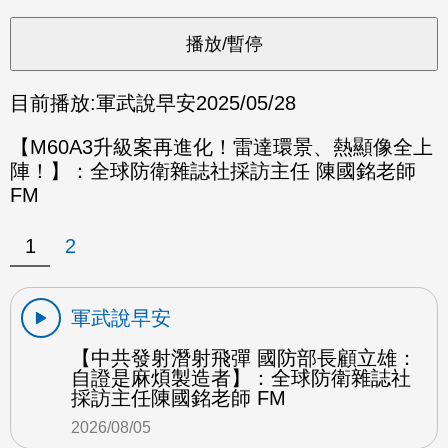
目前播放:
軍武說早安
2025/05/28
【M60A3升級案再進化！雷達環景、熱顯像全上
陣！】：全球防衛雜誌社採訪主任 陳國銘老師
FM
1
2
軍武說早安
【中共發射潛射飛彈 國防部長顧立雄：
自證是麻煩製造者】：全球防衛雜誌社
採訪主任陳國銘老師 FM
2026/08/05