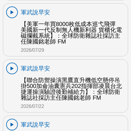
軍武說早安
【美軍一年買8000枚低成本巡弋飛彈
美國新一代反制無人機新利器 貨櫃化電
磁攔截系統】：全球防衛雜誌社採訪主
任陳國銘老師 FM
2026/07/29
軍武說早安
【聯合防禦操演黑鷹直升機低空懸停吊
掛500加侖油囊憲兵202指揮部凌晨台北
捷運操演驗證後勤補給力】：全球防衛
雜誌社採訪主任陳國銘老師 FM
2026/07/22
軍武說早安