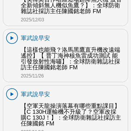
全新傾斜無人機似魚鷹？】：全球防衛
雜誌社採訪主任陳國銘老師 FM
2025/12/03
軍武說早安
【這樣也能飛？洛馬黑鷹直升機改遠端
遙控】【 普丁海神核魚雷成功測試 能
引發放射性海嘯】：全球防衛雜誌社採
訪主任陳國銘老師 FM
2025/11/26
軍武說早安
【空軍天龍操演落幕有哪些重點課目】
【C 130H運輸機不升級了？空軍改採
購C 130J！】：全球防衛雜誌社採訪主
任陳國銘 FM