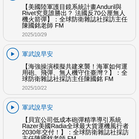
【美國陸軍護目鏡系統計畫Anduril與
Rivet究竟誰勝出？ 法國反70公厘無人
機火箭彈】：全球防衛雜誌社採訪主任
陳國銘老師 FM
2025/10/29
軍武說早安
【海強操演模擬共建來襲！海軍如何運
用砲、飛彈、無人機守住臺灣？】：全
球防衛雜誌社採訪主任陳國銘 FM
2025/10/22
軍武說早安
【貝宜公司低成本砲彈精準導引系統
Razer美國Radia全球最大貨運機風行者
2030年交付！】：全球防衛雜誌社採訪
主任陳國銘老師 FM