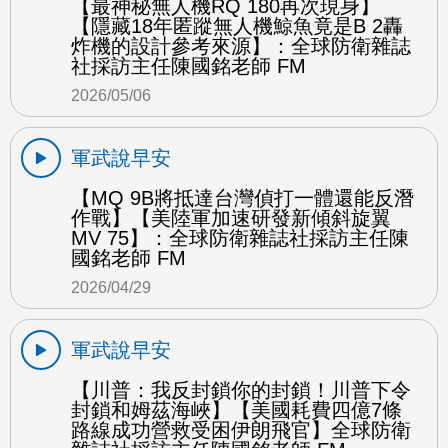
【最神秘無人機RQ 180再次現身】
【隱藏18年匿蹤無人機鯨魚竟是B 2轟
炸機的設計參考來源】：全球防衛雜誌
社採訪主任陳國銘老師 FM
2026/05/06
軍武說早安
【MQ 9B將抵達台灣偵打一體還能反潛
作戰】【美陸軍加速研發新傾斜旋翼
MV 75】：全球防衛雜誌社採訪主任陳
國銘老師 FM
2026/04/29
軍武說早安
【川普：我反封鎖你的封鎖！川普下令
封鎖和姆茲海峽】【美國耗費四億7條
路線成功營救受困伊朗飛官】全球防衛