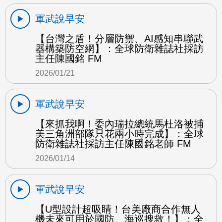
軍武說早安
【台灣之盾！分層防禦、AI感知串聯武
器構築防空網】：全球防衛雜誌社採訪
主任陳國銘 FM
2026/01/21
軍武說早安
【來抓我啊！委內瑞拉總統馬杜洛被捕
美三角洲部隊只花兩小時完成】：全球
防衛雜誌社採訪主任陳國銘老師 FM
2026/01/14
軍武說早安
【U型設計超吸睛！台美廠商合作無人
機未來可用於國防、海巡搜救！】：全