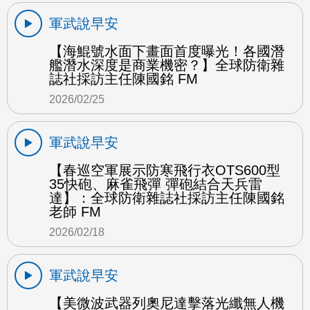
軍武說早安
【海鯤號水面下畫面首度曝光！各國潛
艦潛水深度是商業機密？】全球防衛雜
誌社採訪主任陳國銘 FM
2026/02/25
軍武說早安
【春巡空軍展示防寒飛行衣OTS600型
35快砲、麻雀飛彈 彈砲結合天兵雷
達】：全球防衛雜誌社採訪主任陳國銘
老師 FM
2026/02/18
軍武說早安
【美微波武器列奧尼達擊落光纖無人機