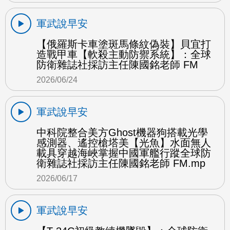
軍武說早安
【俄羅斯卡車塗斑馬條紋偽裝】貝宜打
造戰甲車【軟殺主動防禦系統】：全球
防衛雜誌社採訪主任陳國銘老師 FM
2026/06/24
軍武說早安
中科院整合美方Ghost機器狗搭載光學
感測器、遙控槍塔美【光魚】水面無人
載具穿越海峽掌握中國軍艦行蹤全球防
衛雜誌社採訪主任陳國銘老師 FM.mp
2026/06/17
軍武說早安