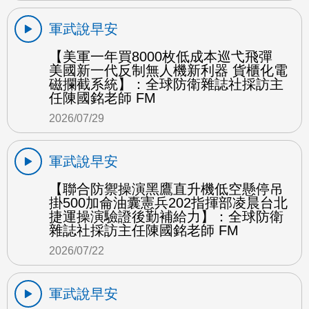
軍武說早安
【美軍一年買8000枚低成本巡弋飛彈
美國新一代反制無人機新利器 貨櫃化電
磁攔截系統】：全球防衛雜誌社採訪主
任陳國銘老師 FM
2026/07/29
軍武說早安
【聯合防禦操演黑鷹直升機低空懸停吊
掛500加侖油囊憲兵202指揮部凌晨台北
捷運操演驗證後勤補給力】：全球防衛
雜誌社採訪主任陳國銘老師 FM
2026/07/22
軍武說早安