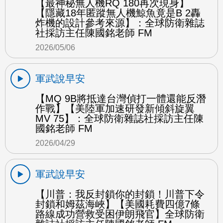
【最神秘無人機RQ 180再次現身】
【隱藏18年匿蹤無人機鯨魚竟是B 2轟
炸機的設計參考來源】：全球防衛雜誌
社採訪主任陳國銘老師 FM
2026/05/06
軍武說早安
【MQ 9B將抵達台灣偵打一體還能反潛
作戰】【美陸軍加速研發新傾斜旋翼
MV 75】：全球防衛雜誌社採訪主任陳
國銘老師 FM
2026/04/29
軍武說早安
【川普：我反封鎖你的封鎖！川普下令
封鎖和姆茲海峽】【美國耗費四億7條
路線成功營救受困伊朗飛官】全球防衛