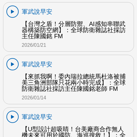
軍武說早安
【台灣之盾！分層防禦、AI感知串聯武
器構築防空網】：全球防衛雜誌社採訪
主任陳國銘 FM
2026/01/21
軍武說早安
【來抓我啊！委內瑞拉總統馬杜洛被捕
美三角洲部隊只花兩小時完成】：全球
防衛雜誌社採訪主任陳國銘老師 FM
2026/01/14
軍武說早安
【U型設計超吸睛！台美廠商合作無人
機未來可用於國防、海巡搜救！】：全