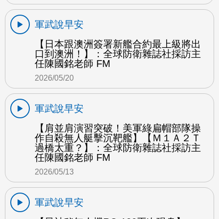
軍武說早安
【日本跟澳洲簽署新艦合約最上級將出
口到澳洲！】：全球防衛雜誌社採訪主
任陳國銘老師 FM
2026/05/20
軍武說早安
【肩並肩演習突破！美軍綠扁帽部隊操
作自殺無人艇擊沉靶艦】【Ｍ１Ａ２Ｔ
過橋太重？】：全球防衛雜誌社採訪主
任陳國銘老師 FM
2026/05/13
軍武說早安