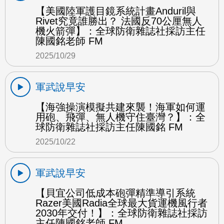
【美國陸軍護目鏡系統計畫Anduril與
Rivet究竟誰勝出？ 法國反70公厘無人
機火箭彈】：全球防衛雜誌社採訪主任
陳國銘老師 FM
2025/10/29
軍武說早安
【海強操演模擬共建來襲！海軍如何運
用砲、飛彈、無人機守住臺灣？】：全
球防衛雜誌社採訪主任陳國銘 FM
2025/10/22
軍武說早安
【貝宜公司低成本砲彈精準導引系統
Razer美國Radia全球最大貨運機風行者
2030年交付！】：全球防衛雜誌社採訪
主任陳國銘老師 FM