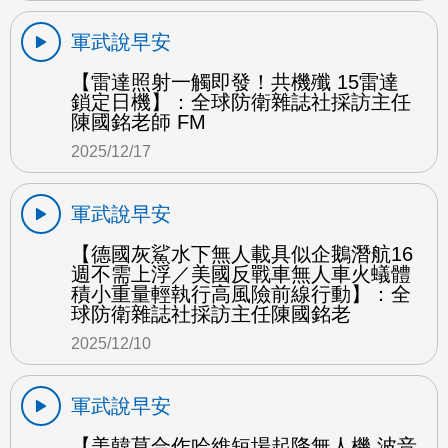
軍武說早安
【雷達照射一觸即發！共機殲 15雷達
鎖定日機】：全球防衛雜誌社採訪主任
陳國銘老師 FM
2025/12/17
軍武說早安
【德國灰鯊水下無人載具似企鵝潛航16
週不需上浮／美國反戰車無人車火蟻體
積小重量輕執行高風險前線行動】：全
球防衛雜誌社採訪主任陳國銘老
2025/12/10
軍武說早安
【美韓莫合作哈維短場起降無人機 波音