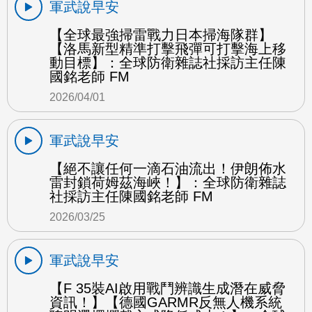
軍武說早安
【全球最強掃雷戰力日本掃海隊群】
【洛馬新型精準打擊飛彈可打擊海上移
動目標】：全球防衛雜誌社採訪主任陳
國銘老師 FM
2026/04/01
軍武說早安
【絕不讓任何一滴石油流出！伊朗佈水
雷封鎖荷姆茲海峽！】：全球防衛雜誌
社採訪主任陳國銘老師 FM
2026/03/25
軍武說早安
【F 35裝AI啟用戰鬥辨識生成潛在威脅
資訊！】【德國GARMR反無人機系統