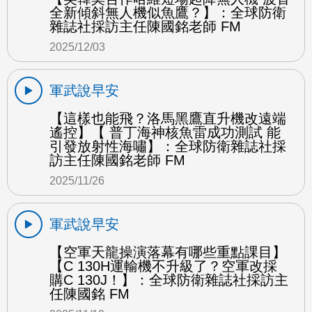
全新傾斜無人機似魚鷹？】：全球防衛
雜誌社採訪主任陳國銘老師 FM
2025/12/03
軍武說早安
【這樣也能飛？洛馬黑鷹直升機改遠端
遙控】【 普丁海神核魚雷成功測試 能
引發放射性海嘯】：全球防衛雜誌社採
訪主任陳國銘老師 FM
2025/11/26
軍武說早安
【空軍天龍操演落幕有哪些重點課目】
【C 130H運輸機不升級了？空軍改採
購C 130J！】：全球防衛雜誌社採訪主
任陳國銘 FM