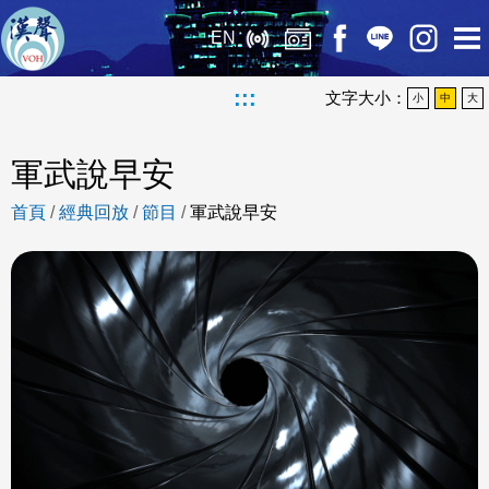
EN
:::
文字大小：
小
中
大
軍武說早安
首頁
/
經典回放
/
節目
/
軍武說早安