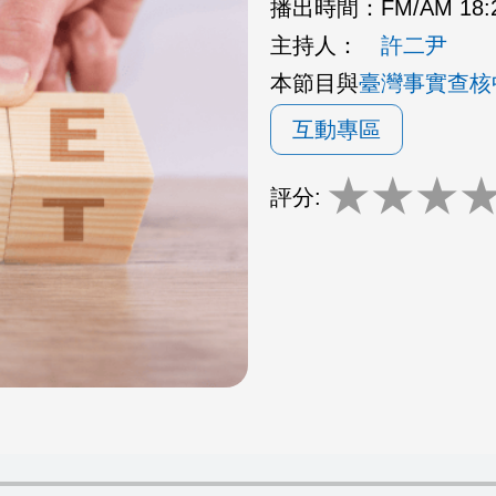
播出時間：
FM/AM 18:
主持人：
許二尹
本節目與
臺灣事實查核
互動專區
★
★
★
評分: