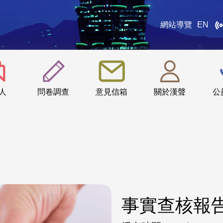
網站導覽
EN
:::
人
問卷調查
意見信箱
關於漢聲
公
事實查核報