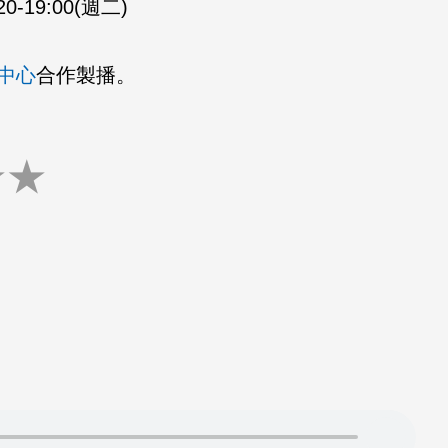
20-19:00(週二)
中心
合作製播。
★
★