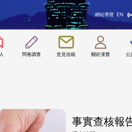
網站導覽
EN
:::
人
問卷調查
意見信箱
關於漢聲
公
事實查核報