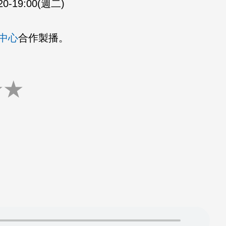
20-19:00(週二)
中心
合作製播。
★
★