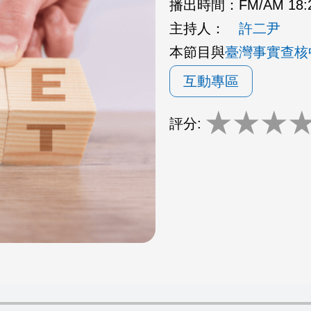
播出時間：
FM/AM 18:
主持人：
許二尹
本節目與
臺灣事實查核
互動專區
★
★
★
評分: