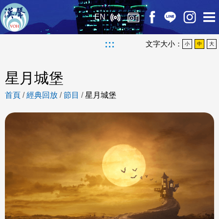
EN
:::
文字大小：
小
中
大
星月城堡
首頁
/
經典回放
/
節目
/
星月城堡