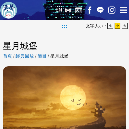
EN
:::
文字大小：
小
中
大
星月城堡
首頁
/
經典回放
/
節目
/
星月城堡