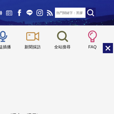
文字大小：
小
中
大
益插播
新聞採訪
全站搜尋
FAQ