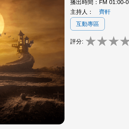
播出時間：
FM 01:00
主持人：
齊軒
互動專區
★
★
★
評分: