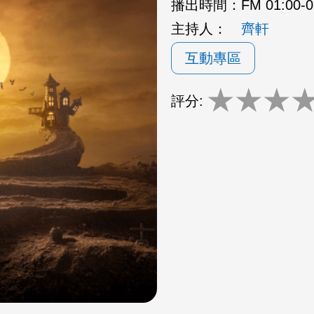
播出時間：
FM 01:00
主持人：
齊軒
互動專區
★
★
★
評分: