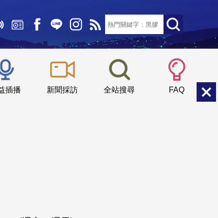
文字大小：
小
中
大
益插播
新聞採訪
全站搜尋
FAQ