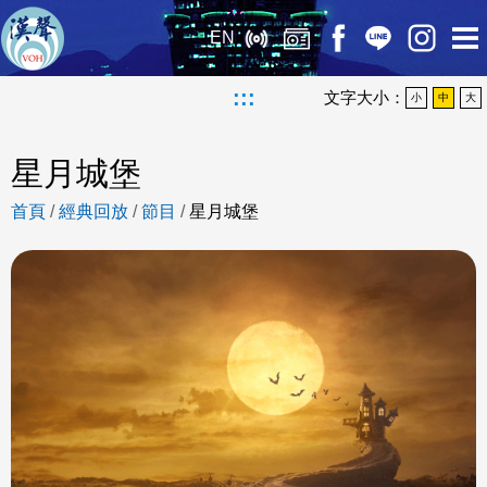
EN
:::
文字大小：
小
中
大
星月城堡
首頁
/
經典回放
/
節目
/
星月城堡