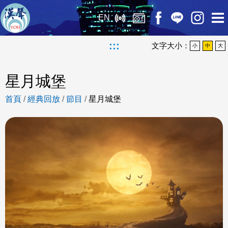
EN
:::
文字大小：
小
中
大
星月城堡
首頁
/
經典回放
/
節目
/
星月城堡