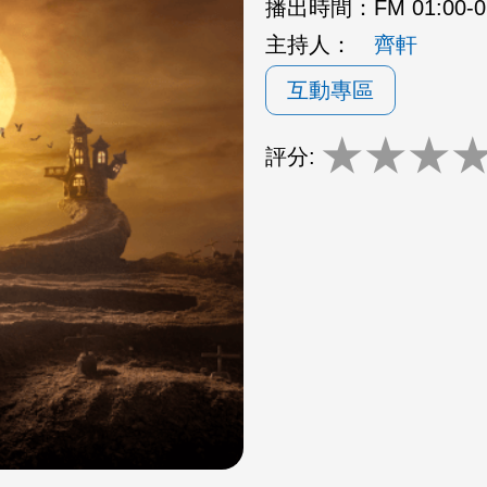
播出時間：
FM 01:00
主持人：
齊軒
互動專區
★
★
★
評分: