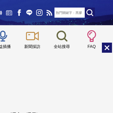
文字大小：
小
中
大
益插播
新聞採訪
全站搜尋
FAQ