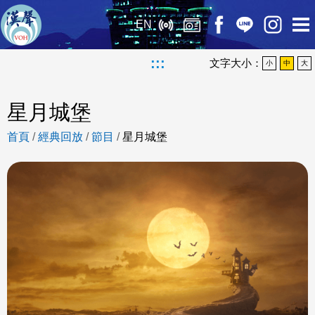
EN
:::
文字大小：
小
中
大
星月城堡
首頁
/
經典回放
/
節目
/
星月城堡