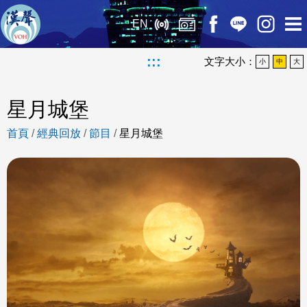
EN
:::
文字大小：
小
中
大
星月城堡
首頁
/
經典回放
/
節目
/
星月城堡