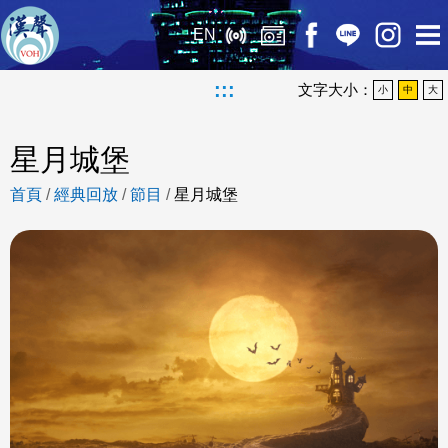
EN
:::
文字大小：
小
中
大
星月城堡
首頁
/
經典回放
/
節目
/
星月城堡