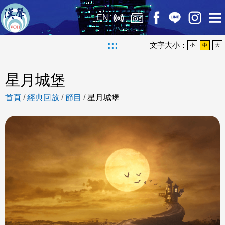
EN
:::
文字大小：
小
中
大
星月城堡
首頁
/
經典回放
/
節目
/
星月城堡