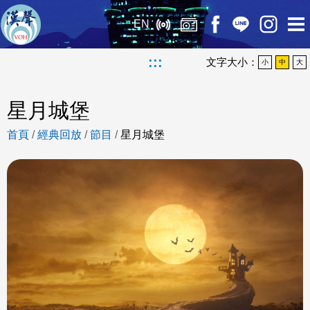
EN
:::
文字大小：
小
中
大
星月城堡
首頁
/
經典回放
/
節目
/
星月城堡