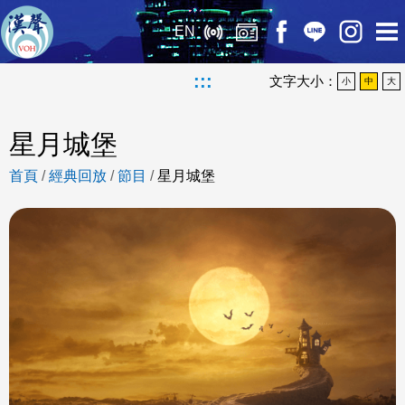
EN
:::
文字大小：
小
中
大
星月城堡
首頁
/
經典回放
/
節目
/
星月城堡