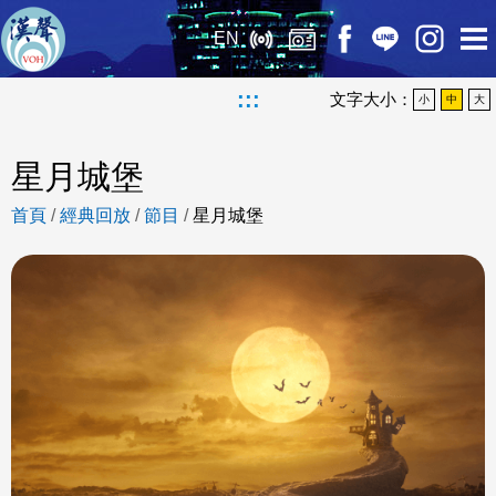
EN
:::
文字大小：
小
中
大
星月城堡
首頁
/
經典回放
/
節目
/
星月城堡