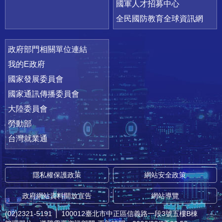
國軍人才招募中心
全民國防教育全球資訊網
政府部門相關單位連結
我的E政府
國家發展委員會
國家通訊傳播委員會
大陸委員會
勞動部
台灣就業通
隱私權保護政策
網站安全政策
政府網站資料開放宣告
網站導覽
(02)2321-5191
│
100012臺北市中正區信義路一段3號五樓B棟