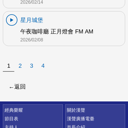
2026/02/14
星月城堡
午夜咖啡廳 正月燈會 FM AM
2026/02/08
1
2
3
4
返回
快速連結
經典榮耀
關於漢聲
節目表
漢聲廣播電臺
主持人
首長介紹