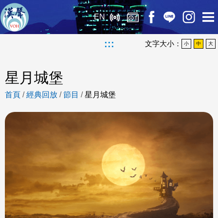
EN
:::
文字大小：
小
中
大
星月城堡
首頁
/
經典回放
/
節目
/
星月城堡