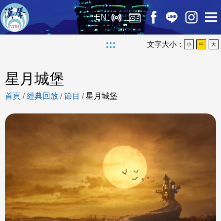
EN
:::
文字大小：
小
中
大
星月城堡
首頁
/
經典回放
/
節目
/
星月城堡