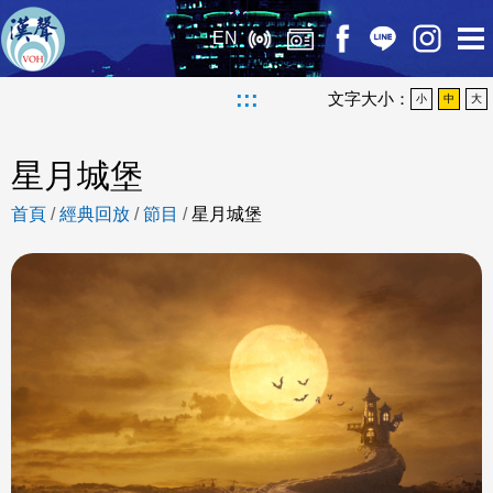
EN
:::
文字大小：
小
中
大
星月城堡
首頁
/
經典回放
/
節目
/
星月城堡