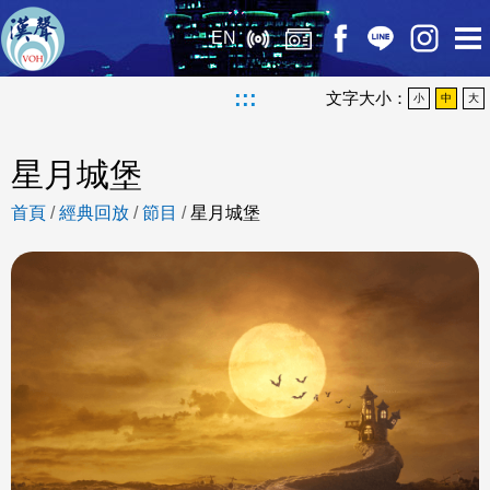
EN
:::
文字大小：
小
中
大
星月城堡
首頁
/
經典回放
/
節目
/
星月城堡