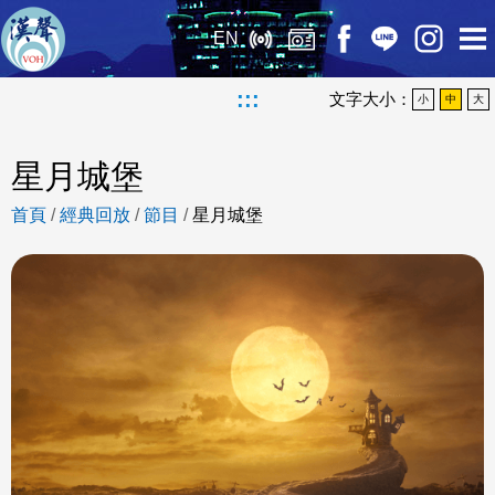
EN
:::
文字大小：
小
中
大
星月城堡
首頁
/
經典回放
/
節目
/
星月城堡