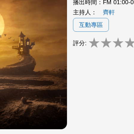
播出時間：
FM 01:00
主持人：
齊軒
互動專區
★
★
★
評分: