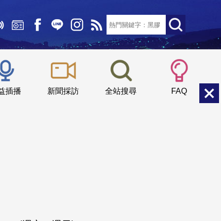
文字大小：
小
中
大
益插播
新聞採訪
全站搜尋
FAQ