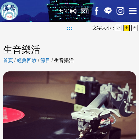
EN
:::
文字大小：
小
中
大
生音樂活
首頁
/
經典回放
/
節目
/
生音樂活