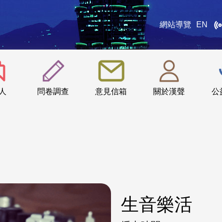
網站導覽
EN
:::
人
問卷調查
意見信箱
關於漢聲
公
生音樂活