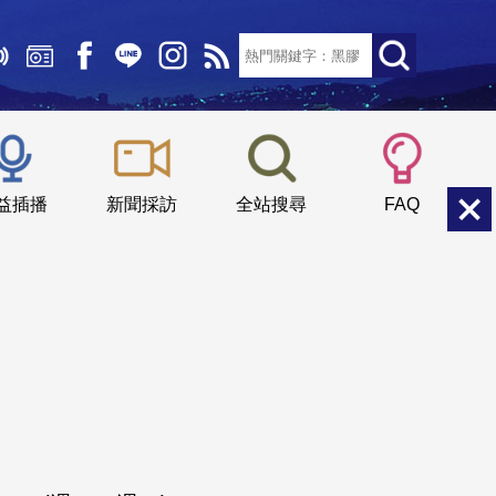
文字大小：
小
中
大
益插播
新聞採訪
全站搜尋
FAQ