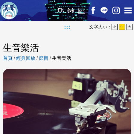
EN
:::
文字大小：
小
中
大
生音樂活
首頁
/
經典回放
/
節目
/
生音樂活