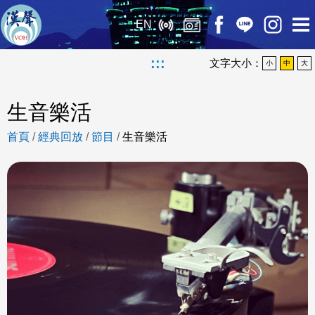
EN
:::
文字大小：
小
中
大
生音樂活
首頁
/
經典回放
/
節目
/
生音樂活